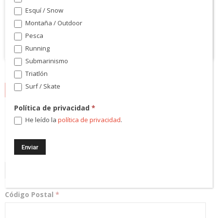
Esquí / Snow
Montaña / Outdoor
Pesca
Running
Submarinismo
Triatlón
Surf / Skate
NEWSLETTER
Política de privacidad
*
¡Regístrate! Te mantendremos informado de las novedades y
He leído la
política de privacidad
.
podrás participar en nuestros sorteos.
Dirección Email
*
Código Postal
*