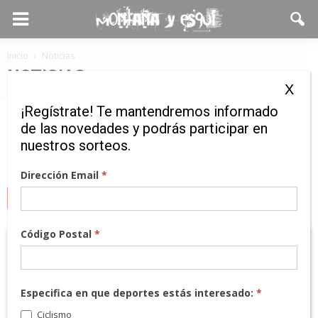
Inicio
Noticias
NOTICIAS
X
¡Regístrate! Te mantendremos informado
de las novedades y podrás participar en
No hay publicaciones para
nuestros sorteos.
mostrar
Dirección Email
*
MARCAS
Código Postal
*
Especifica en que deportes estás interesado:
*
Ciclismo