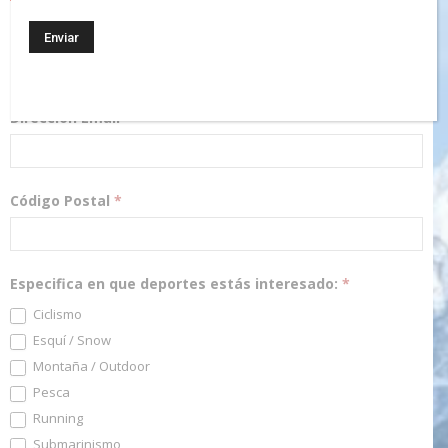
¡Regístrate! Te mantendremos informado de las novedades y
podrás participar en nuestros sorteos.
Dirección Email
*
Código Postal
*
Especifica en que deportes estás interesado:
*
Ciclismo
Esquí / Snow
Montaña / Outdoor
Pesca
Running
Submarinismo