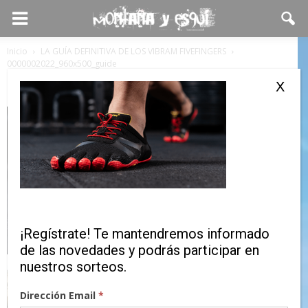
Inicio
LA GUÍA DEFINITIVA DE LOS VIBRAM FIVEFINGERS
0000002022_960x500_guide
0000002022_960x500_guide
X
¡Regístrate! Te mantendremos informado
de las novedades y podrás participar en
nuestros sorteos.
Dirección Email
*