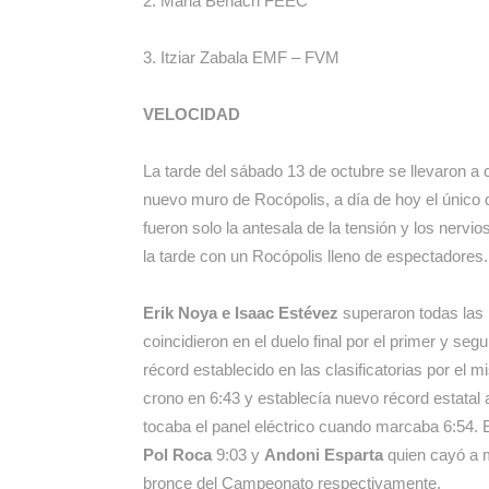
2. Maria Benach FEEC
3. Itziar Zabala EMF – FVM
VELOCIDAD
La tarde del sábado 13 de octubre se llevaron a ca
nuevo muro de Rocópolis, a día de hoy el único d
fueron solo la antesala de la tensión y los nervio
la tarde con un Rocópolis lleno de espectadores.
Erik Noya e Isaac Estévez
superaron todas las
coincidieron en el duelo final por el primer y s
récord establecido en las clasificatorias por el 
crono en 6:43 y establecía nuevo récord estatal
tocaba el panel eléctrico cuando marcaba 6:54. E
Pol Roca
9:03 y
Andoni Esparta
quien cayó a m
bronce del Campeonato respectivamente.