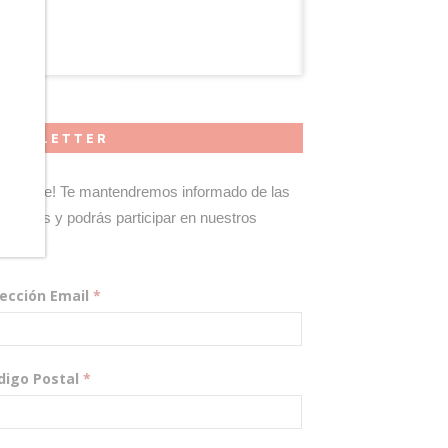
NEWSLETTER
gístrate! Te mantendremos informado de las
edades y podrás participar en nuestros
teos.
rección Email
*
digo Postal
*