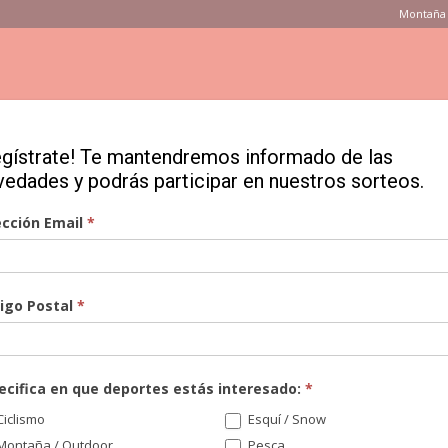
Montaña 
ONSEJOS
PRODUCTOS
MARCAS
TIENDAS
VÍDEOS
egístrate! Te mantendremos informado de las
vedades y podrás participar en nuestros sorteos.
cidad, Dificultad y Paraescalada tras la disputa...
ección Email
*
es de España en
igo Postal
*
ltad y Paraescalada
el tricampeonato en
ecifica en que deportes estás interesado:
*
iclismo
Esquí / Snow
Montaña / Outdoor
Pesca