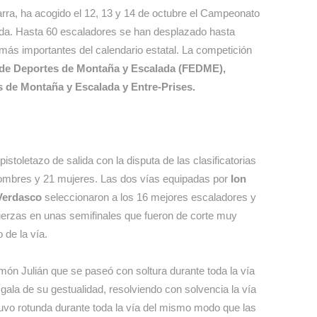
rra, ha acogido el 12, 13 y 14 de octubre el Campeonato
ada. Hasta 60 escaladores se han desplazado hasta
s más importantes del calendario estatal. La competición
de Deportes de Montaña y Escalada (FEDME),
s de Montaña y Escalada y Entre-Prises.
 pistoletazo de salida con la disputa de las clasificatorias
hombres y 21 mujeres. Las dos vías equipadas por
Ion
 Verdasco
seleccionaron a los 16 mejores escaladores y
fuerzas en unas semifinales que fueron de corte muy
 de la vía.
món Julián que se paseó con soltura durante toda la vía
gala de su gestualidad, resolviendo con solvencia la vía
tuvo rotunda durante toda la vía del mismo modo que las