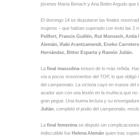
jóvenes María Benach y Ana Belén Argudo que t
El domingo 14 se disputaron las finales reserva
mujeres – que habían superado con éxito las 2 ro
Pellfort, Francis Guillén, Rut Monsech, Antí
Alemán, Iñaki Arantzamendi, Eneko Carretero,
Hernández, Bittor Esparta y Ramón Julián.
La
final masculina
estuvo de lo más reñida. Has
vía a pocos movimientos del TOP, lo que obligó a l
del campeonato. La victoria cayó en manos del
asador aún con una lesión en la muñeca que no s
gran pegue. Una buena lectura y su envergadura 
Julián
, completó el podio del campeonato, reso
La
final femenina
se disputó sin complicaciones
indiscutible fue
Helena Alemán
quien tras super