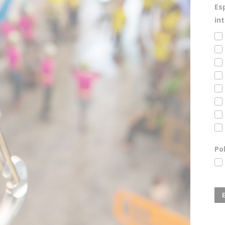
Es
in
Po