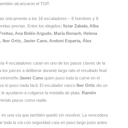
ambién alcanzaron el TOP.
das únicamente a los 16 escaladores – 8 hombres y 8
ndas previas. Entre los elegidos
: Itziar Zabala, Alba
a Freitas, Ana Belén Argudo, María Benach, Helena
 Iker Ortiz, Javier Cano, Andoni Esparta, Àlex
ta 4 escaladores caían en uno de los pasos claves de la
os jueces a deliberar durante largo rato el resultado final
 extremeño
Javier Cano
quien puso toda la carne en el
e lo puso nada fácil. El escalador vasco
Iker Ortiz
dio un
le ayudaron a colgarse la medalla de plata.
Ramón
lviendo pasos como nadie.
 en una vía que también quedó sin resolver. La vencedora
ar toda la vía con seguridad caía en paso largo justo antes