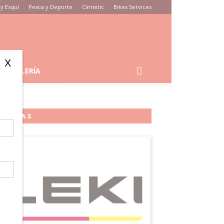
y Esquí
Pesca y Deporte
Cinnetic
Bikes Services
X
GALERÍA
MARCAS