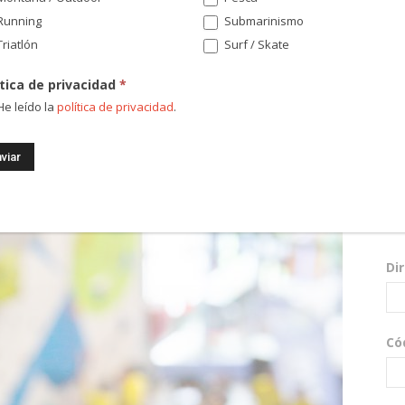
Running
Submarinismo
riatlón
Surf / Skate
ítica de privacidad
*
e leído la
política de privacidad
.
¡Re
nov
sor
Di
Có