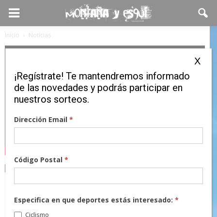
Inicio
Noticias
X
¡Regístrate! Te mantendremos informado
de las novedades y podrás participar en
nuestros sorteos.
Dirección Email
*
Código Postal
*
Noticias
Un sueño que en breve se
hará realidad…
Especifica en que deportes estás interesado:
*
Ciclismo