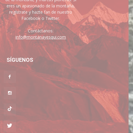
eres un apasionado de la montaña,
regístrate y hazte fan de nuestro
Facebook o Twitter.
Contáctanos:
info@montanayesqui.com
SÍGUENOS