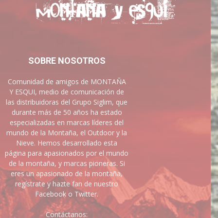
SOBRE NOSOTROS
Comunidad de amigos de MONTAÑA
Y ESQUI, medio de comunicación de
las distribuidoras del Grupo Siglim, que
durante más de 50 años ha estado
especializadas en marcas líderes del
mundo de la Montaña, el Outdoor y la
Nieve. Hemos desarrollado esta
página para apasionados por el mundo
de la montaña, y marcas pioneras. Si
eres un apasionado de la montaña,
regístrate y hazte fan de nuestro
Facebook o Twitter.
Contáctanos: