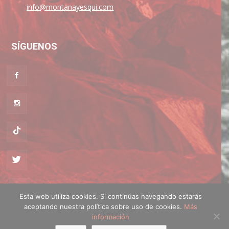
info@montanayesqui.com
SÍGUENOS
Esta web utiliza cookies. Si continúas navegando estarás
aceptando nuestra política sobre uso de cookies.
Más
Política de cookies
·
Política de privacidad
información