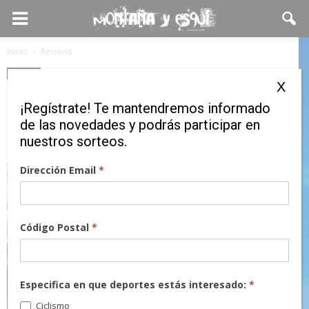
Inicio
Reviews
Reviews
X
Osprey siempre buscando la
¡Regístrate! Te mantendremos informado
cima
de las novedades y podrás participar en
nuestros sorteos.
24 febrero, 2017
Dirección Email
*
Código Postal
*
Especifica en que deportes estás interesado:
*
Ciclismo