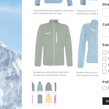
Dir
Cód
Esp
C
T
Pol
H