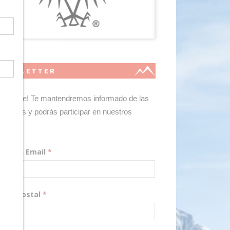
NEWSLETTER
gístrate! Te mantendremos informado de las
edades y podrás participar en nuestros
teos.
rección Email
*
digo Postal
*