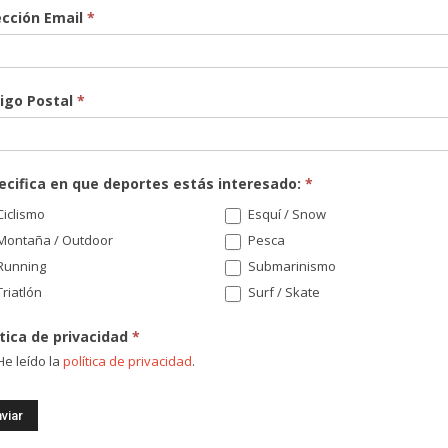
ección Email
*
igo Postal
*
ecifica en que deportes estás interesado:
*
¡Re
iclismo
Esquí / Snow
nov
Montaña / Outdoor
Pesca
sor
Running
Submarinismo
riatlón
Surf / Skate
Di
ítica de privacidad
*
e leído la
política de privacidad
.
Có