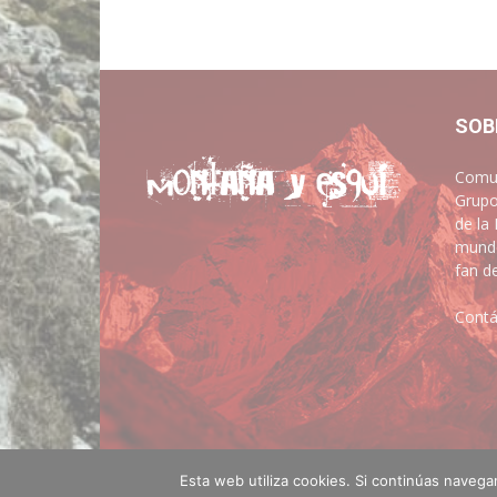
SOB
Comun
Grupo
de la
mundo
fan d
Contá
Esta web utiliza cookies. Si continúas naveg
© montanayesqui.com - Diseño web
Artimedia