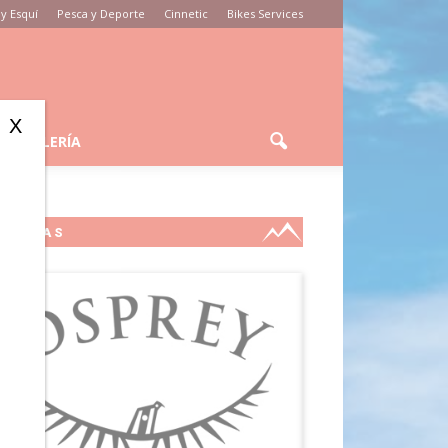
y Esquí
Pesca y Deporte
Cinnetic
Bikes Services
X
GALERÍA
MARCAS