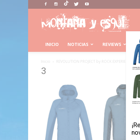
Montaña
Y
Esqui
INICIO
NOTICIAS
REVIEWS
C
Inicio
REVOLUTION PROJECT by ROCK EXPERIENCE
3
¡R
no