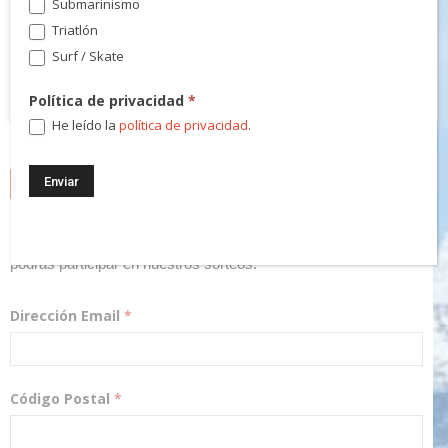
Submarinismo
Triatlón
Surf / Skate
Política de privacidad
*
He leído la
política de privacidad
.
NEWSLETTER
¡Regístrate! Te mantendremos informado de las novedades y
podrás participar en nuestros sorteos.
Dirección Email
*
Código Postal
*