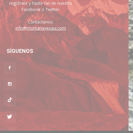
regístrate y hazte fan de nuestro
Facebook o Twitter.
Contáctanos:
info@montanayesqui.com
SÍGUENOS