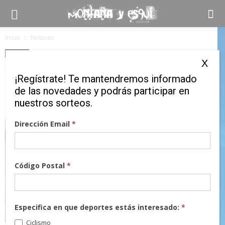
Inicio
Noticias
Noticias
X
V-Aqua, las Fivefingers más
¡Regístrate! Te mantendremos informado
«todoterreno»
de las novedades y podrás participar en
nuestros sorteos.
4 mayo, 2018
Dirección Email
*
Código Postal
*
Especifica en que deportes estás interesado:
*
Ciclismo