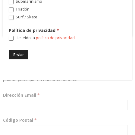
Submarinismo
Triatlón
Surf / Skate
Política de privacidad
*
He leído la
política de privacidad
.
NEWSLETTER
¡Regístrate! Te mantendremos informado de las novedades y
podrás participar en nuestros sorteos.
Dirección Email
*
Código Postal
*